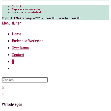
Contact
Algemene voorwaarden
Privacy en cookiebeleid
Copyright KAMA burlesque- 2023 - OceanWP Theme by OceanWP
Menu sluiten
Home
Burlesque Workshop
Over Kama
Contact
0
Toggle
website
Zoek
zoeken
op
×
deze
×
site
Winkelwagen