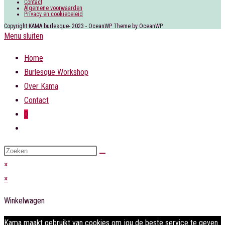
Contact
Algemene voorwaarden
Privacy en cookiebeleid
Copyright KAMA burlesque- 2023 - OceanWP Theme by OceanWP
Menu sluiten
Home
Burlesque Workshop
Over Kama
Contact
0
Toggle
website
Zoek
zoeken
op
×
deze
×
site
Winkelwagen
Kama maakt gebruikt van cookies om jou de beste service te geven