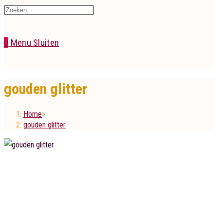
Press
website
Escape
to
0
Menu
Sluiten
close
the
zoeken
search
gouden glitter
panel.
Home
>
gouden glitter