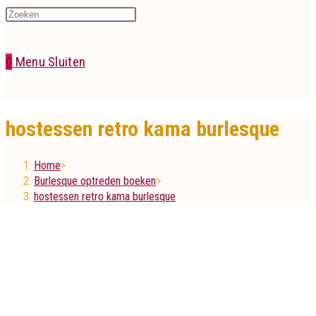
Press
website
Escape
to
0
Menu
Sluiten
close
the
zoeken
search
hostessen retro kama burlesque
panel.
Home
>
Burlesque optreden boeken
>
hostessen retro kama burlesque